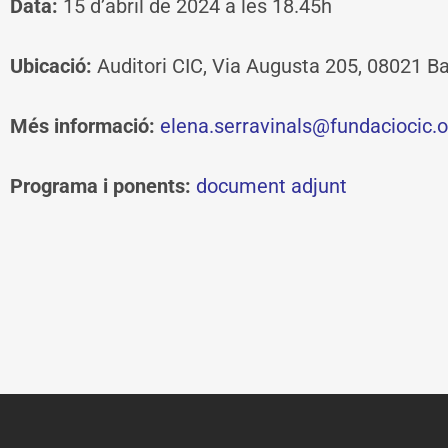
Data:
15 d’abril de 2024 a les 18.45h
Ubicació:
Auditori CIC, Via Augusta 205, 08021 B
Més informació:
elena.serravinals@fundaciocic.o
Programa i ponents:
document adjunt