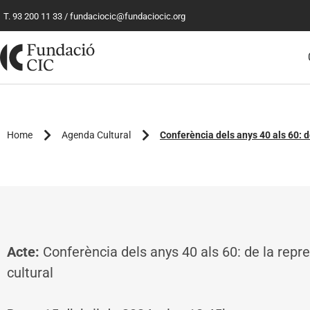
T. 93 200 11 33
/
fundaciocic@fundaciocic.org
Home
Agenda Cultural
Conferència dels anys 40 als 60: de
Acte:
Conferència dels anys 40 als 60: de la repres
cultural