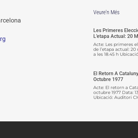
Veure'n Més
arcelona
Les Primeres Elecci
L’etapa Actual: 20 
rg
Acte: Les primeres e
de l’etapa actual: 2
a les 18.45 h Ubicació
El Retorn A Cataluny
Octubre 1977
Acte: El retorn a Cat
octubre 1977 Data: 1
Ubicació: Auditori CI