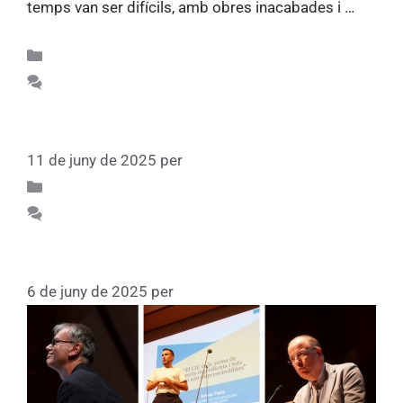
temps van ser difícils, amb obres inacabades i …
Llegiu més
Apunts d'història 75
Feu un comentari
Els mestres de l’exili
11 de juny de 2025
per
Fundacio
Participa 75
Feu un comentari
La festa dels 75
6 de juny de 2025
per
Fundacio