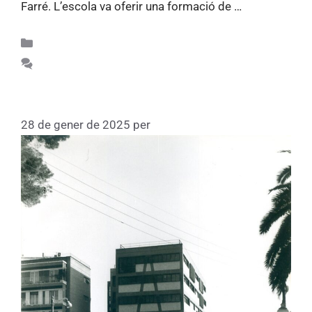
Farré. L’escola va oferir una formació de …
Llegiu
més
Apunts d'història 75
Feu un comentari
Escola Idiomes (1963)
28 de gener de 2025
per
Fundacio