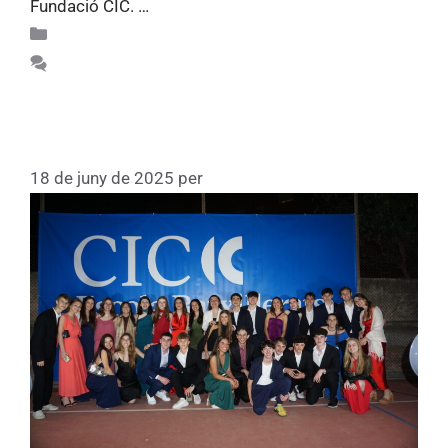
Fundació CIC. …
Llegiu més
Recull d'activitats 75
Feu un comentari
Festa de comiat de la promoció de
Batxillerats curs 2024-2025
18 de juny de 2025
per
Fundacio