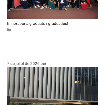
Enhorabona graduats i graduades!
Altres
,
Alumni
Festa de comiat de la promoció de
4t d’ESO de Thau Sant Cugat curs
2025-2026
7 de juliol de 2026
per
Fundacio