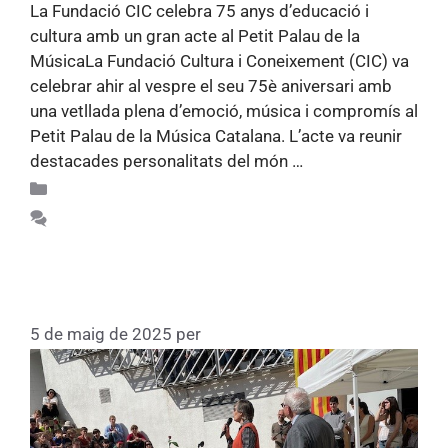
La Fundació CIC celebra 75 anys d’educació i
cultura amb un gran acte al Petit Palau de la
MúsicaLa Fundació Cultura i Coneixement (CIC) va
celebrar ahir al vespre el seu 75è aniversari amb
una vetllada plena d’emoció, música i compromís al
Petit Palau de la Música Catalana. L’acte va reunir
destacades personalitats del món …
Llegiu més
Recull d'activitats 75
Feu un comentari
Entrega del Premi de Narrativa Flos
i Calcat de la categoria d’Alumni.
5 de maig de 2025
per
Fundacio