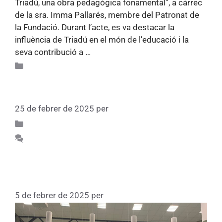
Triadú, una obra pedagògica fonamental”, a càrrec
de la sra. Imma Pallarés, membre del Patronat de
la Fundació. Durant l’acte, es va destacar la
influència de Triadú en el món de l’educació i la
seva contribució a …
Llegiu més
Recull d'activitats 75
Fem volar l’estel dels 75
25 de febrer de 2025
per
Fundacio
Sin categoría
Feu un comentari
Sopar de la Promoció Star Wars del
Thau Sant Cugat
5 de febrer de 2025
per
Fundacio