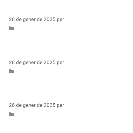
aniversari
28 de gener de 2025
per
Fundacio
Participa 75
Conferència: Pere Vergés i l’Escola
del Mar
28 de gener de 2025
per
Fundacio
Participa 75
Conferència: Eladi Homs i l’Escola
Nova
28 de gener de 2025
per
Fundacio
Participa 75
Rosa Sensat i Vilà, quan l’educació