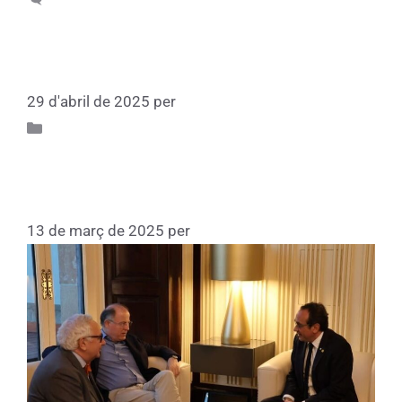
Matinal pedagògica per celebrar els
75 anys de la Fundació CIC
29 d'abril de 2025
per
Fundacio
Participa 75
Trobada amb el Sr. Josep Rull,
president del Parlament
13 de març de 2025
per
Fundacio