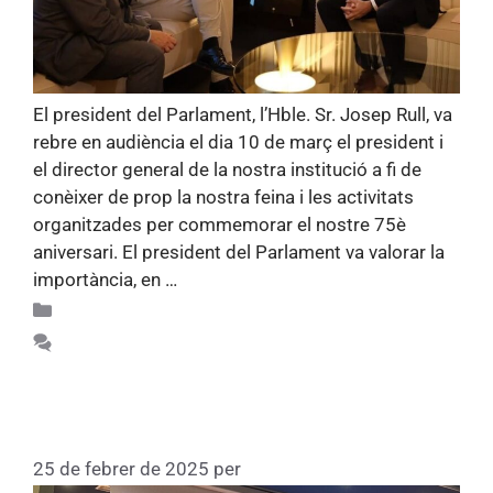
El president del Parlament, l’Hble. Sr. Josep Rull, va
rebre en audiència el dia 10 de març el president i
el director general de la nostra institució a fi de
conèixer de prop la nostra feina i les activitats
organitzades per commemorar el nostre 75è
aniversari. El president del Parlament va valorar la
importància, en …
Llegiu més
Recull d'activitats 75
Feu un comentari
Joan Triadú, una obra pedagògica
fonamental
25 de febrer de 2025
per
Fundacio