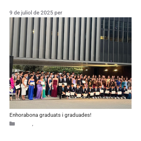
2024-2025
9 de juliol de 2025
per
Fundacio
Enhorabona graduats i graduades!
Altres
,
Alumni
Festa de comiat de la promoció de