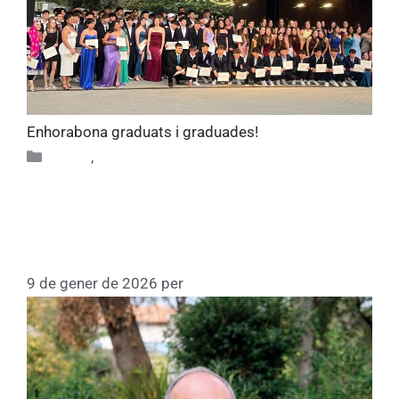
Enhorabona graduats i graduades!
Altres
,
Alumni
Conversa amb Jordi Riera,
Vicepresident del Patronat de la
Fundació CIC
9 de gener de 2026
per
Fundacio