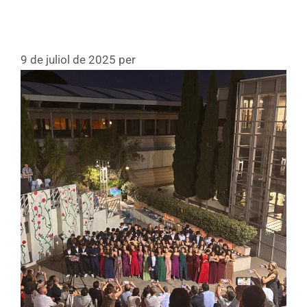
4t d’ESO de Thau Barcelona curs
2024-2025
9 de juliol de 2025
per
Fundacio